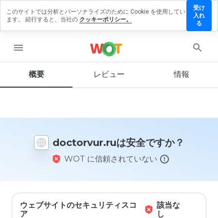
受け
このサイトでは分析とパーソナライズのために Cookie を使用してい
ctorvur.ru
入れ
ます。 続行すると、当社の
クッキーポリシー。
レビュー
る
残す
menu
概要
レビュー
情報
この
ウェ
ブサ
イト
を1
から
doctorvur.ruは安全ですか？
5の
間
WOT に信頼されていない
で、
どの
よう
に評
価し
ます
ウェブサイトのセキュリティスコ
該当な
か？
ア
し