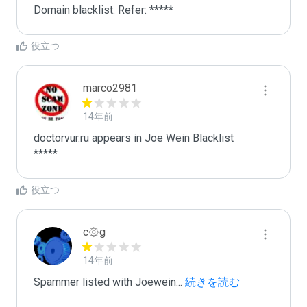
Domain blacklist. Refer: *****
役立つ
marco2981
14年前
doctorvur.ru appears in Joe Wein Blacklist

*****
役立つ
c۞g
14年前
Spammer listed with Joewein
...
 続きを読む