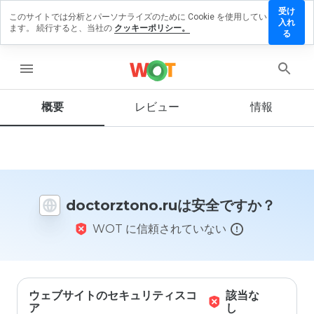
受け
このサイトでは分析とパーソナライズのために Cookie を使用してい
orztono.ru
入れ
ます。 続行すると、当社の
クッキーポリシー。
レビューを
る
す
menu
概要
レビュー
情報
この
ウェ
ブサ
イト
を1
から
doctorztono.ruは安全ですか？
5の
間
WOT に信頼されていない
で、
どの
よう
に評
価し
ます
ウェブサイトのセキュリティスコ
該当な
か？
ア
し