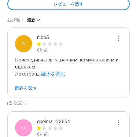
レビューを残す
並び順：
最新
nido5
N
6年前
Присоединяюсь  к  ранним  комментариям и 
оценкам ..

Лохотрон
...
 続きを読む
翻訳を表示
役立つ
guelma.123654
G
6年前