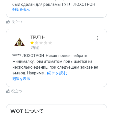
был сделан для рекламы ГУГЛ. ЛОХОТРОН
翻訳を表示
役立つ
TRUTH+
7年前
***** ЛОХОТРОН. Никак нельзя набрать 
минималку,  она атоматом повышается на 
несколько едениц, при следуещем заказе на 
вывод. Наприме
...
 続きを読む
翻訳を表示
役立つ
WOT について