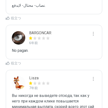
نصاب- محتال- لايدفع.
役立つ
BARGONCAR
6年前
No pagan.
役立つ
Lisza
7年前
Вы никогда не выведете отсюда, так как у 
него при каждом клике повышается 
минимальная выплата, скорей всего этот сай 