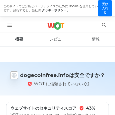
受け
このサイトでは分析とパーソナライズのために Cookie を使用してい
oinfree.info
入れ
ます。 続行すると、当社の
クッキーポリシー。
ビューを残
る
menu
概要
レビュー
情報
この
ウェ
ブサ
イト
を1
から
dogecoinfree.infoは安全ですか？
5の
間
WOT に信頼されていない
で、
どの
よう
に評
価し
ます
ウェブサイトのセキュリティスコア
43%
か？