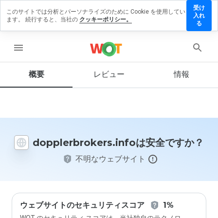
受け
このサイトでは分析とパーソナライズのために Cookie を使用してい
rbrokers.info
入れ
ます。 続行すると、当社の
クッキーポリシー。
ューを残す
る
menu
概要
レビュー
情報
この
ウェ
ブサ
イト
を1
から
5の
dopplerbrokers.infoは安全ですか？
間
で、
不明なウェブサイト
どの
よう
に評
価し
ます
か？
ウェブサイトのセキュリティスコア
1%