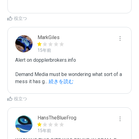
役立つ
MarkGiles
15年前
Alert on dopplerbrokers.info

Demand Media must be wondering what sort of a 
mess it has g
...
 続きを読む
役立つ
HansTheBlueFrog
15年前