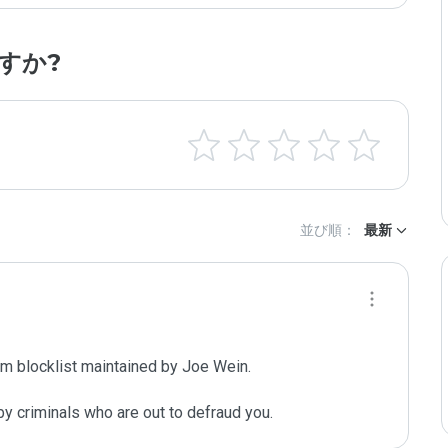
すか?
並び順：
最新
m blocklist maintained by Joe Wein.

y criminals who are out to defraud you.