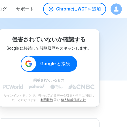
ログ
サポート
ChromeにWOTを追加
侵害されていないか確認する
Google に接続して閲覧履歴をスキャンします。
Google と接続
掲載されているもの
サインインすることで、当社の定めるデータ収集と使用に同意し
たことになります。
利用規約
及び
個人情報保護方針