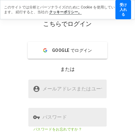
受け
このサイトでは分析とパーソナライズのために Cookie を使用してい
turning.info
入れ
ます。 続行すると、当社の
クッキーポリシー。
ビューを
る
こちらでログイン
menu
概要
レビュー
情報
GOOGLE でログイン
この
ウェ
ブサ
または
イト
を1
から
drinkturning.infoは安全ですか？
5の
メールアドレスまたはユーザ
名
間
WOT からの信頼
で、
どの
よう
に評
パスワード
価し
ます
ウェブサイトのセキュリティスコ
該当な
パスワードをお忘れですか？
か？
ア
し