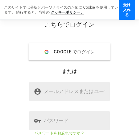
受け
このサイトでは分析とパーソナライズのために Cookie を使用してい
itchen.info
入れ
ます。 続行すると、当社の
クッキーポリシー。
レビュー
る
残す
こちらでログイン
menu
概要
レビュー
情報
GOOGLE でログイン
この
ウェ
ブサ
または
イト
を1
から
drkitchen.infoは安全ですか？
5の
メールアドレスまたはユーザ
名
間
不明なウェブサイト
で、
どの
よう
に評
パスワード
価し
ます
ウェブサイトのセキュリティスコ
該当な
パスワードをお忘れですか？
か？
ア
し