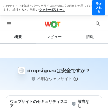
受け
このサイトでは分析とパーソナライズのために Cookie を使用してい
opsign.ru
入れ
ます。 続行すると、当社の
クッキーポリシー。
レビュ
る
を残す
menu
概要
レビュー
情報
この
ウェ
ブサ
イト
を1
から
dropsign.ruは安全ですか？
5の
間
不明なウェブサイト
で、
どの
よう
に評
価し
ます
ウェブサイトのセキュリティスコ
該当な
か？
ア
し