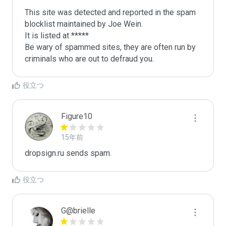
This site was detected and reported in the spam 
blocklist maintained by Joe Wein.

It is listed at *****

Be wary of spammed sites, they are often run by 
criminals who are out to defraud you.
役立つ
Figure10
15年前
dropsign.ru sends spam.
役立つ
G@brielle