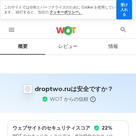
受け
このサイトでは分析とパーソナライズのために Cookie を使用してい
optwo.ru
入れ
ます。 続行すると、当社の
クッキーポリシー。
レビュ
る
を残す
menu
概要
レビュー
情報
この
ウェ
ブサ
イト
を1
から
droptwo.ruは安全ですか？
5の
間
WOT からの信頼
で、
どの
よう
に評
価し
ます
ウェブサイトのセキュリティスコア
22%
か？