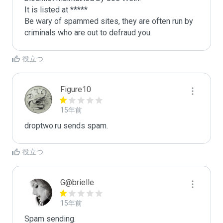
It is listed at *****

Be wary of spammed sites, they are often run by 
criminals who are out to defraud you.
役立つ
Figure10
15年前
droptwo.ru sends spam.
役立つ
G@brielle
15年前
Spam sending.