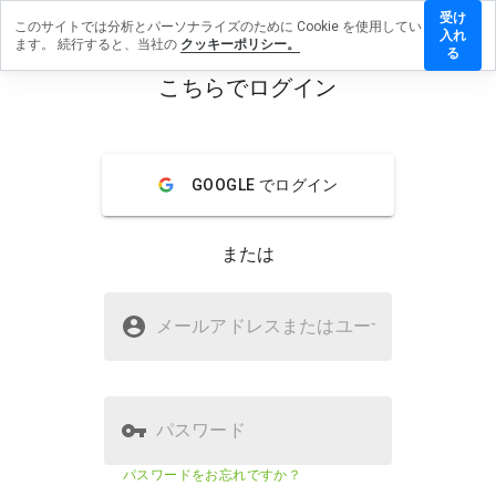
受け
このサイトでは分析とパーソナライズのために Cookie を使用してい
tpetritch.cn
入れ
ます。 続行すると、当社の
クッキーポリシー。
ビューを残
る
こちらでログイン
menu
概要
レビュー
情報
GOOGLE でログイン
この
ウェ
ブサ
または
イト
を1
から
drouetpetritch.cnは安全ですか？
5の
メールアドレスまたはユーザ
名
間
疑わしいウェブサイト
で、
どの
よう
に評
パスワード
価し
ます
ウェブサイトのセキュリティスコア
23%
パスワードをお忘れですか？
か？