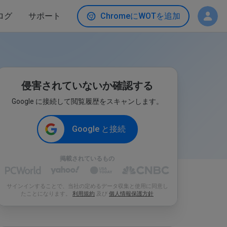
ログ
サポート
ChromeにWOTを追加
侵害されていないか確認する
Google に接続して閲覧履歴をスキャンします。
Google と接続
掲載されているもの
サインインすることで、当社の定めるデータ収集と使用に同意し
たことになります。
利用規約
及び
個人情報保護方針