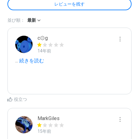
レビューを残す
並び順：
最新
c۞g
14年前
...
 続きを読む
役立つ
MarkGiles
15年前