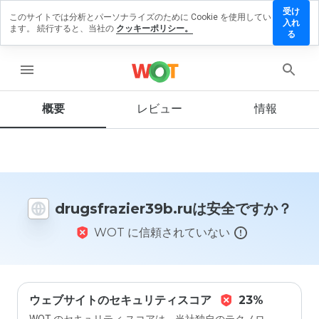
受け
このサイトでは分析とパーソナライズのために Cookie を使用してい
razier39b.ru
入れ
ます。 続行すると、当社の
クッキーポリシー。
ビューを残す
る
menu
概要
レビュー
情報
この
ウェ
ブサ
イト
を1
から
5の
drugsfrazier39b.ruは安全ですか？
間
で、
WOT に信頼されていない
どの
よう
に評
価し
ます
か？
ウェブサイトのセキュリティスコア
23%