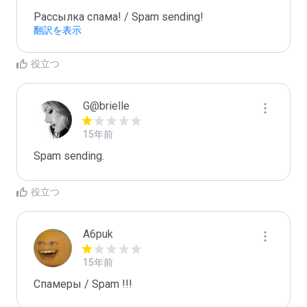
Рассылка спама! / Spam sending!
翻訳を表示
役立つ
G@brielle
15年前
Spam sending.
役立つ
A6puk
15年前
Спамеры / Spam !!!