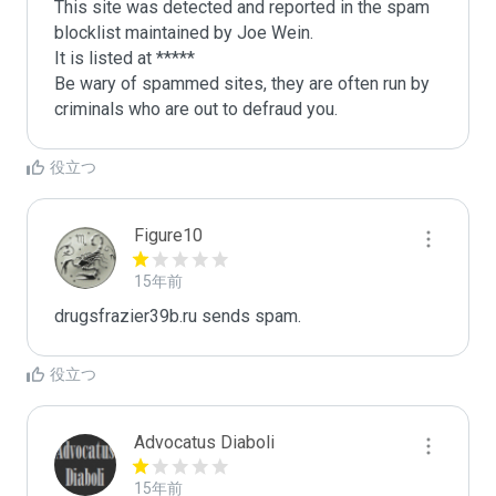
This site was detected and reported in the spam 
blocklist maintained by Joe Wein.

It is listed at *****

Be wary of spammed sites, they are often run by 
criminals who are out to defraud you.
役立つ
Figure10
15年前
drugsfrazier39b.ru sends spam.
役立つ
Advocatus Diaboli
15年前