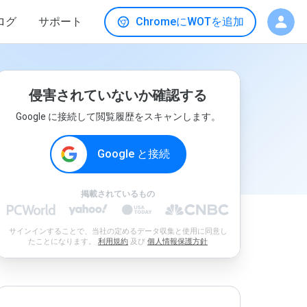
ログ
サポート
ChromeにWOTを追加
侵害されていないか確認する
Google に接続して閲覧履歴をスキャンします。
Google と接続
掲載されているもの
サインインすることで、当社の定めるデータ収集と使用に同意し
たことになります。
利用規約
及び
個人情報保護方針