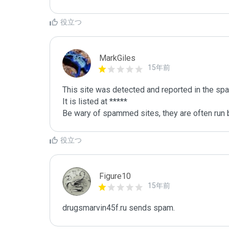
役立つ
MarkGiles
15年前
This site was detected and reported in the spa
It is listed at *****

Be wary of spammed sites, they are often run b
役立つ
Figure10
15年前
drugsmarvin45f.ru sends spam.