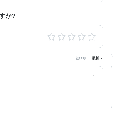
すか?
並び順：
最新