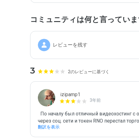
コミュニティは何と言っていま
レビューを残す
3
2のレビューに基づく
izipamp1
3年前
  По началу был отличный видеохостинг с оплатой за просмотры. После слетела авторизация 
через соц. сети и токен RNO перестал торго
翻訳を表示