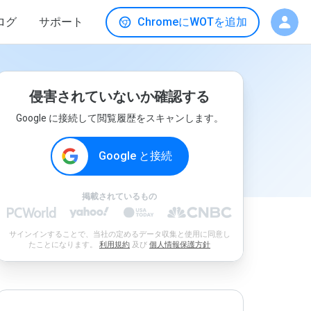
ログ
サポート
ChromeにWOTを追加
侵害されていないか確認する
Google に接続して閲覧履歴をスキャンします。
Google と接続
掲載されているもの
サインインすることで、当社の定めるデータ収集と使用に同意し
たことになります。
利用規約
及び
個人情報保護方針