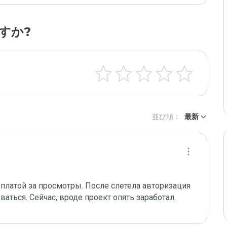
すか?
並び順：
最新
ваться. Сейчас, вроде проект опять заработал. 