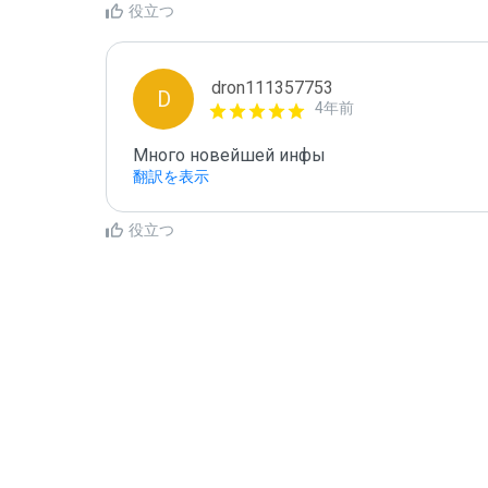
役立つ
dron111357753
D
4年前
Много новейшей инфы
翻訳を表示
役立つ