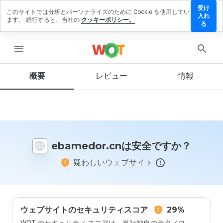
受け
このサイトでは分析とパーソナライズのために Cookie を使用してい
amedor.cn
入れ
ます。 続行すると、当社の
クッキーポリシー。
レビュー
る
残す
menu
概要
レビュー
情報
この
ウェ
ブサ
イト
を1
から
ebamedor.cnは安全ですか？
5の
間
疑わしいウェブサイト
で、
どの
よう
に評
価し
ます
ウェブサイトのセキュリティスコア
29%
か？