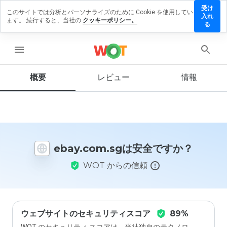
受け
このサイトでは分析とパーソナライズのために Cookie を使用してい
ay.com.sg
入れ
ます。 続行すると、当社の
クッキーポリシー。
レビュー
る
残す
menu
概要
レビュー
情報
この
ウェ
ブサ
イト
を1
から
ebay.com.sgは安全ですか？
5の
間
WOT からの信頼
で、
どの
よう
に評
価し
ます
ウェブサイトのセキュリティスコア
89%
か？