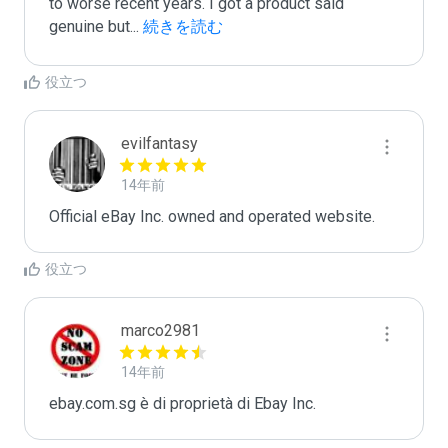
to worse recent years. I got a product said 
genuine but
...
 続きを読む
役立つ
evilfantasy
14年前
Official eBay Inc. owned and operated website.
役立つ
marco2981
14年前
ebay.com.sg è di proprietà di Ebay Inc.