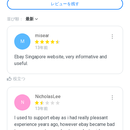
レビューを残す
並び順：
最新
misear
M
13年前
Ebay Singapore website, very informative and 
useful.
役立つ
NicholasLee
N
13年前
I used to support ebay as i had really pleasant 
experience years ago, however ebay became bad 