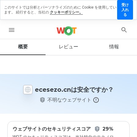
受け
このサイトでは分析とパーソナライズのために Cookie を使用してい
esezo.cn
入れ
ます。 続行すると、当社の
クッキーポリシー。
レビュー
る
残す
menu
概要
レビュー
情報
この
ウェ
ブサ
イト
を1
から
ecesezo.cnは安全ですか？
5の
間
不明なウェブサイト
で、
どの
よう
に評
価し
ます
ウェブサイトのセキュリティスコア
29%
か？