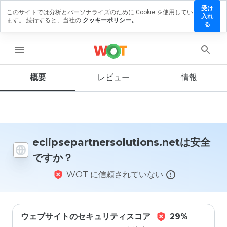
受け
このサイトでは分析とパーソナライズのために Cookie を使用してい
tnersolutions.net
入れ
ます。 続行すると、当社の
クッキーポリシー。
ーを残す
る
menu
概要
レビュー
情報
この
ウェ
ブサ
イト
を1
から
5の
eclipsepartnersolutions.netは安全
間
ですか？
で、
どの
WOT に信頼されていない
よう
に評
価し
ます
か？
ウェブサイトのセキュリティスコア
29%