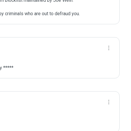
m blocklist maintained by Joe Wein.

y criminals who are out to defraud you.
y *****