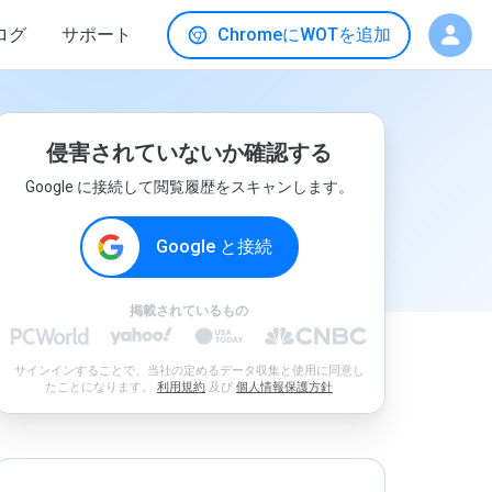
ログ
サポート
ChromeにWOTを追加
侵害されていないか確認する
Google に接続して閲覧履歴をスキャンします。
Google と接続
掲載されているもの
サインインすることで、当社の定めるデータ収集と使用に同意し
たことになります。
利用規約
及び
個人情報保護方針