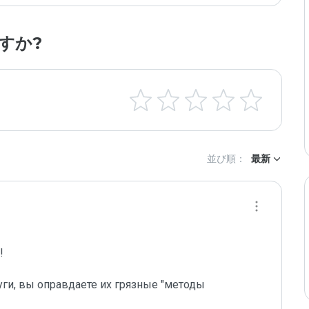
すか?
並び順：
最新
 

уги, вы оправдаете их грязные "методы 