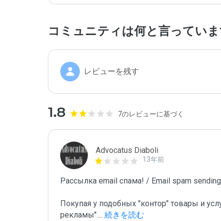
コミュニティは何と言っていま
レビューを残す
1.8
7のレビューに基づく
Advocatus Diaboli
13年前
Рассылка email спама! / Email spam sending!
Покупая у подобных "контор" товары и усл
рекламы".
...
 続きを読む