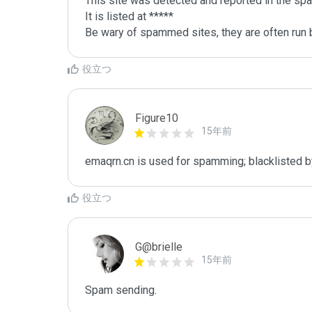
This site was detected and reported in the spa
It is listed at *****

Be wary of spammed sites, they are often run b
役立つ
Figure10
15年前
emaqrn.cn is used for spamming; blacklisted b
役立つ
G@brielle
15年前
Spam sending.