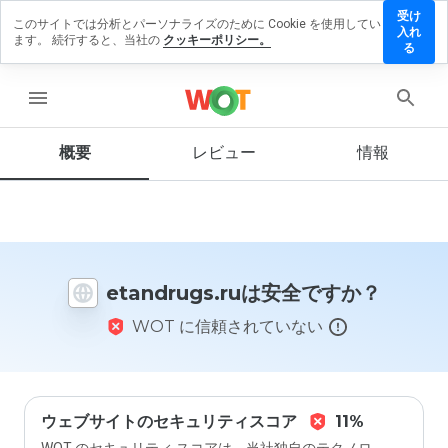
受け
このサイトでは分析とパーソナライズのために Cookie を使用してい
ndrugs.ru
入れ
ます。 続行すると、当社の
クッキーポリシー。
レビュー
る
残す
menu
概要
レビュー
情報
この
ウェ
ブサ
イト
を1
から
etandrugs.ruは安全ですか？
5の
間
WOT に信頼されていない
で、
どの
よう
に評
価し
ます
ウェブサイトのセキュリティスコア
11%
か？