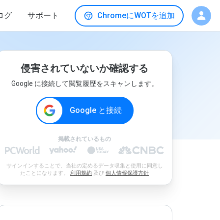
ログ
サポート
ChromeにWOTを追加
侵害されていないか確認する
Google に接続して閲覧履歴をスキャンします。
Google と接続
掲載されているもの
サインインすることで、当社の定めるデータ収集と使用に同意し
たことになります。
利用規約
及び
個人情報保護方針