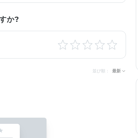
すか?
並び順：
最新