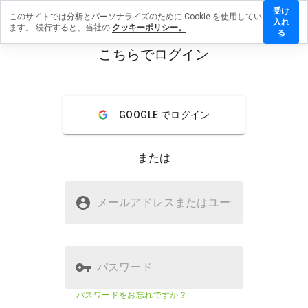
受け
このサイトでは分析とパーソナライズのために Cookie を使用してい
ogamer.de
入れ
ます。 続行すると、当社の
クッキーポリシー。
レビュー
る
残す
こちらでログイン
menu
概要
レビュー
情報
GOOGLE でログイン
この
ウェ
ブサ
または
イト
を1
から
eurogamer.deは安全ですか？
5の
メールアドレスまたはユーザ
名
間
WOT からの信頼
で、
どの
よう
に評
パスワード
価し
ます
ウェブサイトのセキュリティスコア
87%
パスワードをお忘れですか？
か？