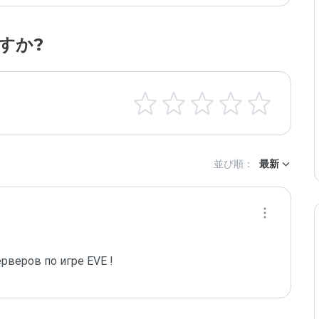
すか?
並び順：
最新
рверов по игре EVE !