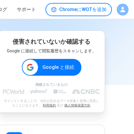
ログ
サポート
ChromeにWOTを追加
侵害されていないか確認する
Google に接続して閲覧履歴をスキャンします。
Google と接続
掲載されているもの
サインインすることで、当社の定めるデータ収集と使用に同意し
たことになります。
利用規約
及び
個人情報保護方針