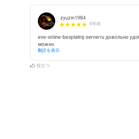
zyuzin1984
6年前
eve-online-besplatnij-server.ru довольно 
можно.
翻訳を表示
役立つ