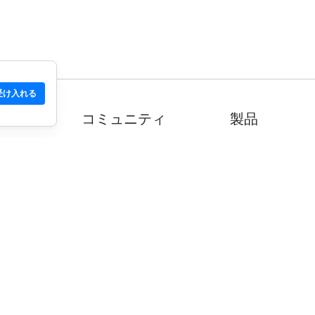
受け入れる
T
コミュニティ
製品
いて
サポート
ダウンロード
コミュニティ
モバイル
ウィキ
開発者
サイトを申請す
安全チェック
用規約
ガイドライン
© WOT サービス LP。 無断転載を禁じます