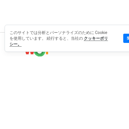
このサイトでは分析とパーソナライズのために Cookie
を使用しています。 続行すると、当社の
クッキーポリ
シー。
マイWO
WOT につ
日本語
連絡先
ブログ
プレス
個人情報保護方針
拡張機能のプライバシーポリシー
利