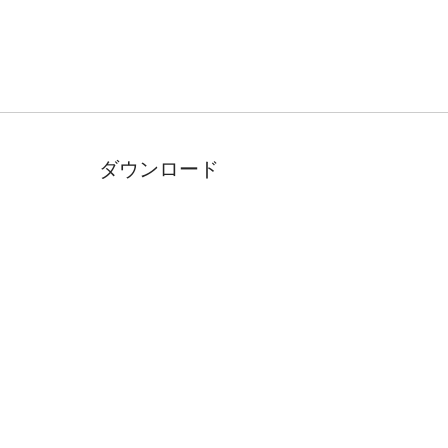
ダウンロード
CHROMEに追加
る
こちらでも入手可能
: