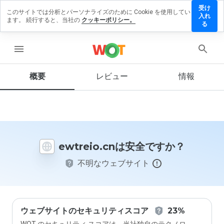
受け
このサイトでは分析とパーソナライズのために Cookie を使用してい
treio.cn
入れ
ます。 続行すると、当社の
クッキーポリシー。
にレビュ
る
ーを残す
menu
概要
レビュー
情報
この
ウェ
ブサ
イト
を1
から
ewtreio.cnは安全ですか？
5の
間
不明なウェブサイト
で、
どの
よう
に評
価し
ます
ウェブサイトのセキュリティスコア
23%
か？