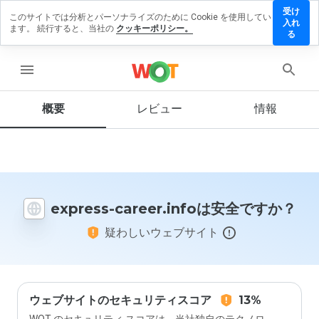
受け
このサイトでは分析とパーソナライズのために Cookie を使用してい
xpress-
入れ
ます。 続行すると、当社の
クッキーポリシー。
reer.info
る
にレビュ
ーを残す
menu
概要
レビュー
情報
この
ウェ
ブサ
イト
を1
express-career.infoは安全ですか？
から
5の
疑わしいウェブサイト
間
で、
どの
よう
に評
価し
ウェブサイトのセキュリティスコア
13%
ます