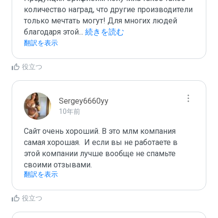
количество наград, что другие производители 
только мечтать могут! Для многих людей 
благодаря этой
...
 続きを読む
翻訳を表示
役立つ
Sergey6660yy
10年前
Сайт очень хороший. В это млм компания 
самая хорошая.  И если вы не работаете в 
этой компании лучше вообще не спамьте 
своими отзывами.
翻訳を表示
役立つ