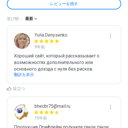
レビューを残す
並び順：
最新
Yulia.Denysenko
9年前
Хороший сайт, который рассказывает о 
возможностях дополнительного или 
основного дохода с нуля без рисков.
翻訳を表示
役立つ
bhecbr75@mail.ru
10年前
Продукция Орифлейм получила такое такое 