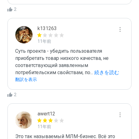
2
k131263
11年前
Суть проекта - убедить пользователя 
приобретать товар низкого качества, не 
соответствующий заявленным 
потребительским свойствам, по
...
 続きを読む
翻訳を表示
2
awert12
11年前
Это так называемый МЛМ-бизнес. Всё это 