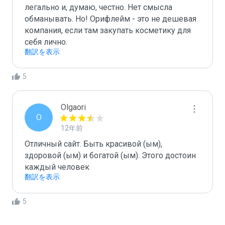
легально и, думаю, честно. Нет смысла 
обманывать. Но! Орифлейм - это не дешевая 
компания, если там закупать косметику для 
себя лично.
翻訳を表示
5
Olgaori
O
12年前
Отличный сайт. Быть красивой (ым), 
здоровой (ым) и богатой (ым). Этого достоин 
каждый человек
翻訳を表示
5