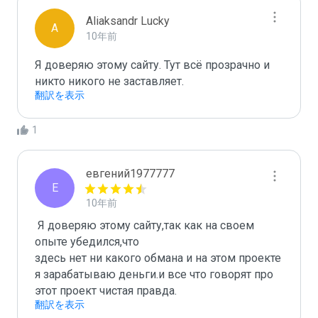
Aliaksandr Lucky
A
10年前
Я доверяю этому сайту. Тут всё прозрачно и 
никто никого не заставляет.
翻訳を表示
1
евгений1977777
Е
10年前
 Я доверяю этому сайту,так как на своем 
опыте убедился,что

здесь нет ни какого обмана и на этом проекте 
я зарабатываю деньги.и все что говорят про 
этот проект чистая правда.
翻訳を表示