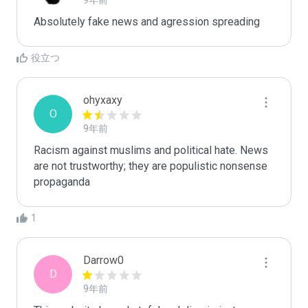
9年前
Absolutely fake news and agression spreading
役立つ
ohyxaxy
O
9年前
Racism against muslims and political hate. News 
are not trustworthy; they are populistic nonsense 
propaganda
1
Darrow0
D
9年前