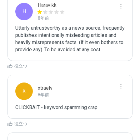
Haravikk
H
8年前
Utterly untrustworthy as a news source, frequently 
publishes intentionally misleading articles and 
heavily misrepresents facts  (if it even bothers to 
provide any). To be avoided at any cost.
役立つ
xtraelv
X
8年前
CLICKBAIT - keyword spamming crap
役立つ