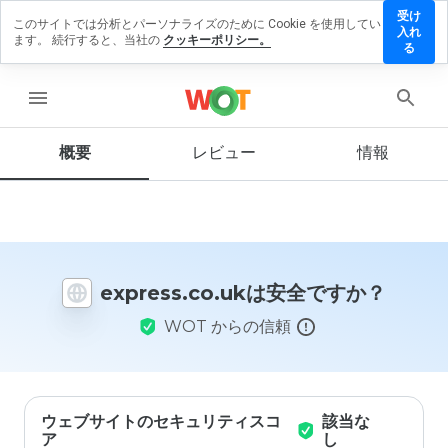
受け
このサイトでは分析とパーソナライズのために Cookie を使用してい
ress.co.uk
入れ
ます。 続行すると、当社の
クッキーポリシー。
レビューを
る
す
menu
概要
レビュー
情報
この
ウェ
ブサ
イト
を1
から
express.co.ukは安全ですか？
5の
間
WOT からの信頼
で、
どの
よう
に評
価し
ます
ウェブサイトのセキュリティスコ
該当な
か？
ア
し