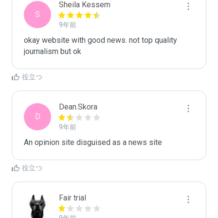
Sheila Kessem
S
9年前
okay website with good news. not top quality 
journalism but ok
役立つ
Dean.Skora
D
9年前
An opinion site disguised as a news site
役立つ
Fair trial