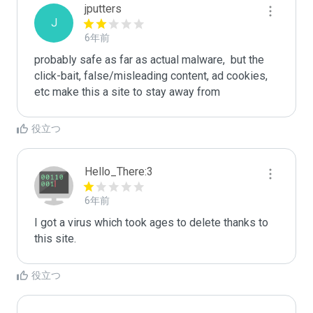
jputters
J
6年前
probably safe as far as actual malware,  but the 
click-bait, false/misleading content, ad cookies, 
etc make this a site to stay away from
役立つ
Hello_There:3
6年前
I got a virus which took ages to delete thanks to 
this site.
役立つ