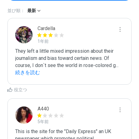
並び順：
最新
Cardella
1年前
They left a little mixed impression about their 
journalism and bias toward certain news. Of 
course, I don`t see the world in rose-colored g
...
続きを読む
役立つ
A440
5年前
This is the site for the "Daily Express" an UK 
newspaper which promotes political 