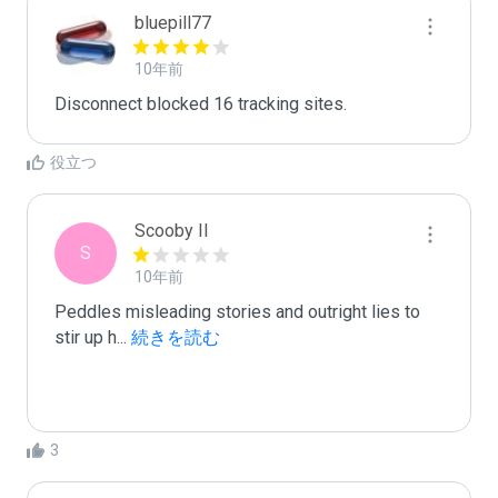
bluepill77
10年前
Disconnect blocked 16 tracking sites.
役立つ
Scooby II
S
10年前
Peddles misleading stories and outright lies to 
stir up h
...
 続きを読む
3