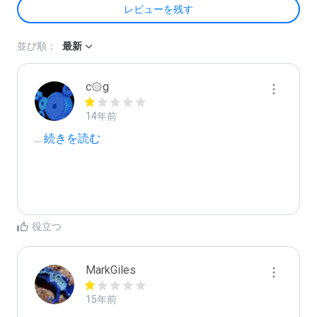
レビューを残す
並び順：
最新
c۞g
14年前
...
 続きを読む
役立つ
MarkGiles
15年前