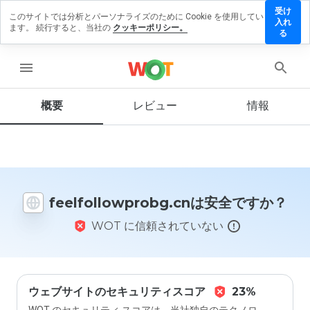
受け
このサイトでは分析とパーソナライズのために Cookie を使用してい
llowprobg.cn
入れ
ます。 続行すると、当社の
クッキーポリシー。
ビューを残す
る
menu
概要
レビュー
情報
この
ウェ
ブサ
イト
を1
から
5の
feelfollowprobg.cnは安全ですか？
間
で、
WOT に信頼されていない
どの
よう
に評
価し
ます
か？
ウェブサイトのセキュリティスコア
23%