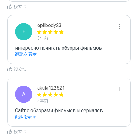
役立つ
epilbody23
E
5年前
интересно почитать обзоры фильмов
翻訳を表示
役立つ
akula122521
A
5年前
Сайт с обзорами фильмов и сериалов
翻訳を表示
役立つ