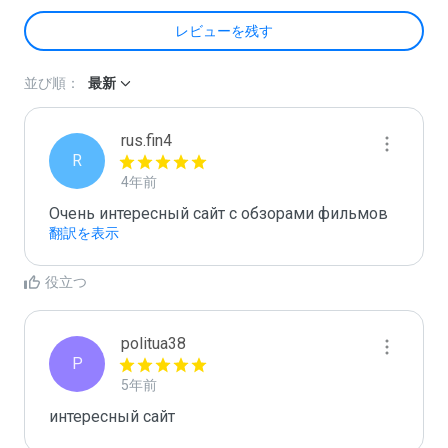
レビューを残す
並び順：
最新
rus.fin4
R
4年前
Очень интересный сайт с обзорами фильмов
翻訳を表示
役立つ
politua38
P
5年前
интересный сайт