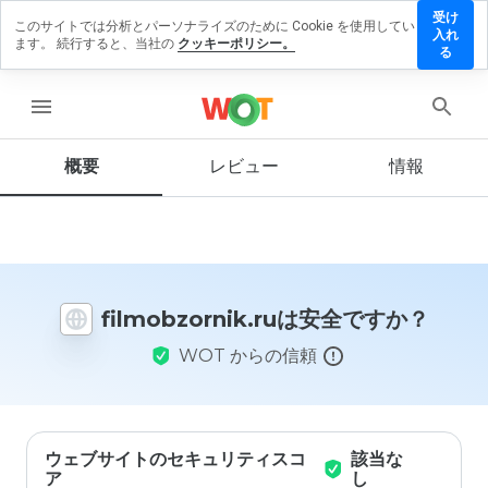
受け
このサイトでは分析とパーソナライズのために Cookie を使用してい
obzornik.ru
入れ
ます。 続行すると、当社の
クッキーポリシー。
レビューを
る
す
menu
概要
レビュー
情報
この
ウェ
ブサ
イト
を1
から
filmobzornik.ruは安全ですか？
5の
間
WOT からの信頼
で、
どの
よう
に評
価し
ます
ウェブサイトのセキュリティスコ
該当な
か？
ア
し