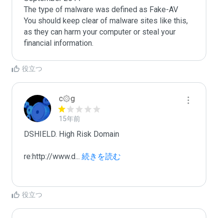
The type of malware was defined as Fake-AV

You should keep clear of malware sites like this, 
as they can harm your computer or steal your 
役立つ
c۞g
15年前
DSHIELD. High Risk Domain

re:http://www.d
...
 続きを読む
役立つ