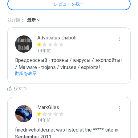
レビューを残す
並び順：
最新
Advocatus Diaboli
14年前
Вредоносный - трояны / вирусы / эксплойты! 
/ Malware - trojans / viruses / exploits!
翻訳を表示
役立つ
MarkGiles
14年前
finedriveholder.net was listed at the ***** site in 
September 2011
