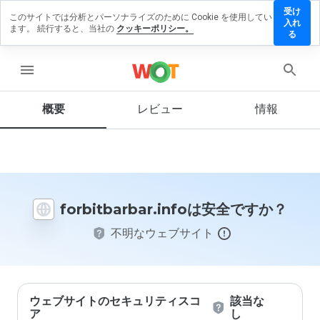
受け
このサイトでは分析とパーソナライズのために Cookie を使用してい
tbarbar.info
入れ
ます。 続行すると、当社の
クッキーポリシー。
ビューを
る
menu
概要
レビュー
情報
この
ウェ
ブサ
イト
を1
から
forbitbarbar.infoは安全ですか？
5の
間
不明なウェブサイト
で、
どの
よう
に評
価し
ます
ウェブサイトのセキュリティスコ
該当な
か？
ア
し