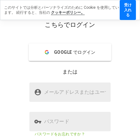
受け
このサイトでは分析とパーソナライズのために Cookie を使用してい
acoud.info
入れ
ます。 続行すると、当社の
クッキーポリシー。
レビューを
る
す
こちらでログイン
menu
概要
レビュー
情報
GOOGLE でログイン
この
ウェ
ブサ
または
イト
を1
から
formacoud.infoは安全ですか？
5の
メールアドレスまたはユーザ
名
間
WOT からの信頼
で、
どの
よう
に評
パスワード
価し
ます
ウェブサイトのセキュリティスコ
該当な
パスワードをお忘れですか？
か？
ア
し