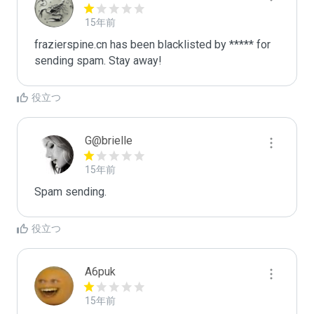
15年前
frazierspine.cn has been blacklisted by ***** for 
sending spam. Stay away!
役立つ
G@brielle
15年前
Spam sending.
役立つ
A6puk
15年前