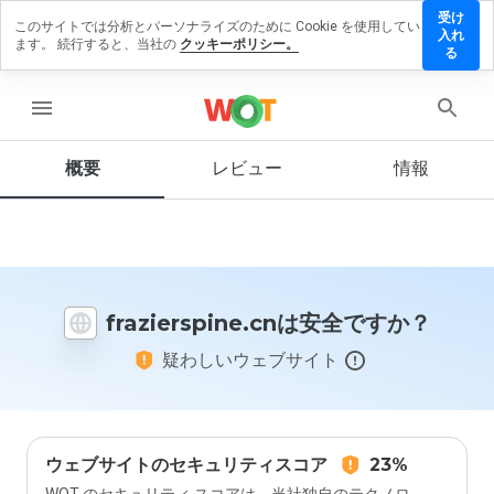
受け
このサイトでは分析とパーソナライズのために Cookie を使用してい
ierspine.cn
入れ
ます。 続行すると、当社の
クッキーポリシー。
レビューを
る
す
menu
概要
レビュー
情報
この
ウェ
ブサ
イト
を1
から
frazierspine.cnは安全ですか？
5の
間
疑わしいウェブサイト
で、
どの
よう
に評
価し
ます
ウェブサイトのセキュリティスコア
23%
か？