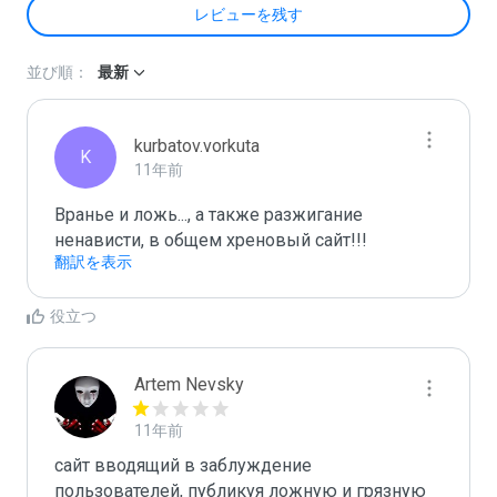
レビューを残す
並び順：
最新
kurbatov.vorkuta
K
11年前
Вранье и ложь..., а также разжигание 
ненависти, в общем хреновый сайт!!!
翻訳を表示
役立つ
Artem Nevsky
11年前
сайт вводящий в заблуждение 
пользователей, публикуя ложную и грязную 