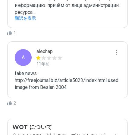
информацию. причём от лица администрации 
ресурса...
翻訳を表示
1
alexhap
A
11年前
fake news 
http://freejournal.biz/article5023/index.html used 
image from Beslan 2004 
2
WOT について