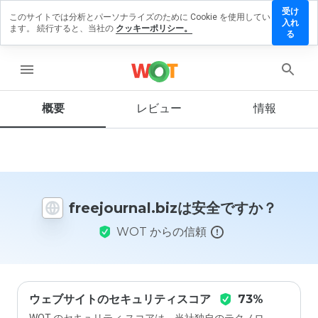
受け
このサイトでは分析とパーソナライズのために Cookie を使用してい
journal.biz
入れ
ます。 続行すると、当社の
クッキーポリシー。
レビューを
る
す
menu
概要
レビュー
情報
この
ウェ
ブサ
イト
を1
から
freejournal.bizは安全ですか？
5の
間
WOT からの信頼
で、
どの
よう
に評
価し
ます
ウェブサイトのセキュリティスコア
73%
か？