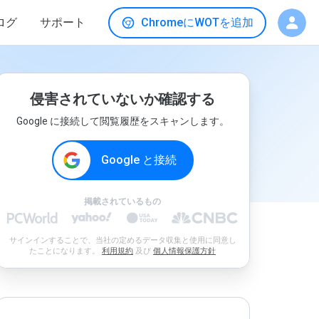
ログ
サポート
ChromeにWOTを追加
侵害されていないか確認する
Google に接続して閲覧履歴をスキャンします。
Google と接続
掲載されているもの
サインインすることで、当社の定めるデータ収集と使用に同意し
たことになります。
利用規約
及び
個人情報保護方針