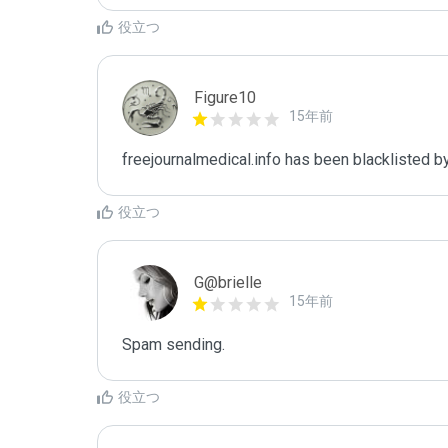
役立つ
Figure10
15年前
freejournalmedical.info has been blacklisted b
役立つ
G@brielle
15年前
Spam sending.
役立つ