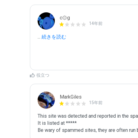
c۞g
14年前
...
 続きを読む
役立つ
MarkGiles
15年前
This site was detected and reported in the spa
It is listed at *****

Be wary of spammed sites, they are often run b