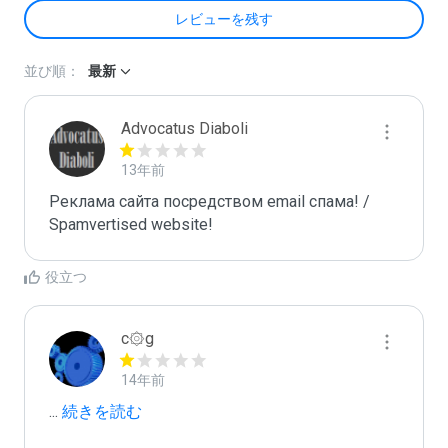
レビューを残す
並び順：
最新
Advocatus Diaboli
13年前
Реклама сайта посредством email спама! / 
Spamvertised website!
役立つ
c۞g
14年前
...
 続きを読む