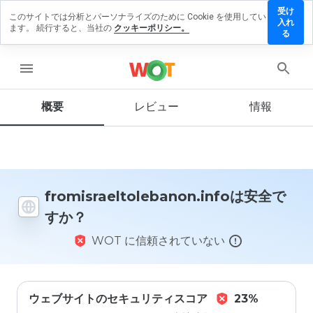
受け
このサイトでは分析とパーソナライズのために Cookie を使用してい
ltolebanon.info
入れ
ます。 続行すると、当社の
クッキーポリシー。
ーを残す
る
menu
概要
レビュー
情報
この
ウェ
ブサ
イト
を1
から
5の
fromisraeltolebanon.infoは安全で
間
すか？
で、
どの
WOT に信頼されていない
よう
に評
価し
ます
か？
ウェブサイトのセキュリティスコア
23%