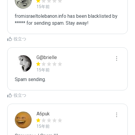
15年前
fromisraeltolebanon.info has been blacklisted by 
***** for sending spam. Stay away!
役立つ
G@brielle
15年前
Spam sending.
役立つ
A6puk
15年前