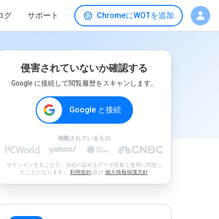
ログ
サポート
ChromeにWOTを追加
侵害されていないか確認する
Google に接続して閲覧履歴をスキャンします。
Google と接続
掲載されているもの
サインインすることで、当社の定めるデータ収集と使用に同意し
たことになります。
利用規約
及び
個人情報保護方針