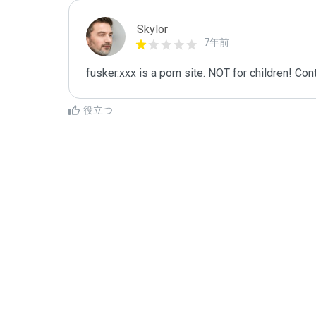
Skylor
7年前
fusker.xxx is a porn site. NOT for children! Con
役立つ