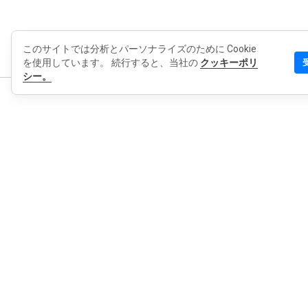
このサイトでは分析とパーソナライズのために Cookie
を使用しています。 続行すると、当社の
クッキーポリ
シー。
マイWO
WOT につ
日本語
連絡先
ブログ
プレス
個人情報保護方針
拡張機能のプライバシーポリシー
利