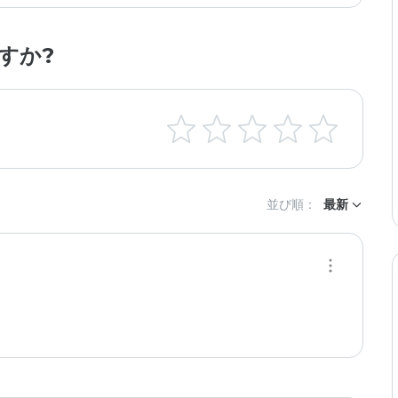
すか?
並び順：
最新