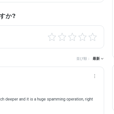
すか?
並び順：
最新
tch deeper and it is a huge spamming operation, right 