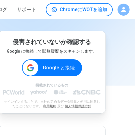
ログ
サポート
ChromeにWOTを追加
侵害されていないか確認する
Google に接続して閲覧履歴をスキャンします。
Google と接続
掲載されているもの
サインインすることで、当社の定めるデータ収集と使用に同意し
たことになります。
利用規約
及び
個人情報保護方針