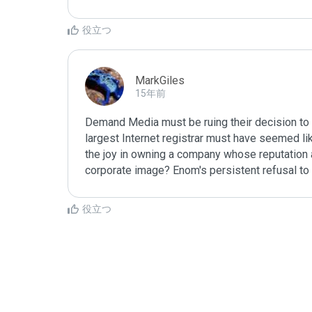
役立つ
MarkGiles
15年前
Demand Media must be ruing their decision to 
largest Internet registrar must have seemed like
the joy in owning a company whose reputation as
corporate image? Enom's persistent refusal to 
む
役立つ