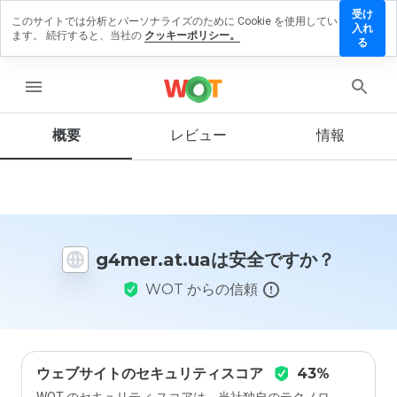
受け
このサイトでは分析とパーソナライズのために Cookie を使用してい
mer.at.ua
入れ
ます。 続行すると、当社の
クッキーポリシー。
レビュ
る
を残す
menu
概要
レビュー
情報
この
ウェ
ブサ
イト
を1
から
g4mer.at.uaは安全ですか？
5の
間
WOT からの信頼
で、
どの
よう
に評
価し
ます
ウェブサイトのセキュリティスコア
43%
か？