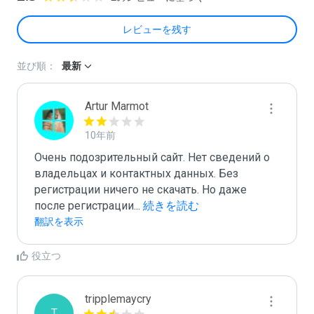
レビューを残す
並び順：
最新
Artur Marmot
10年前
Очень подозрительный сайт. Нет сведений о 
владельцах и контактных данных. Без 
регистрации ничего не скачать. Но даже 
после регистрации
...
 続きを読む
翻訳を表示
役立つ
tripplemaycry
T