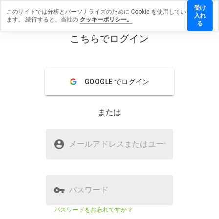
受け
このサイトでは分析とパーソナライズのために Cookie を使用してい
56.info
入れ
ます。 続行すると、当社の
クッキーポリシー。
にレビ
る
ューを
こちらでログイン
残す
menu
概要
レビュー
情報
GOOGLE でログイン
この
ウェ
または
ブサ
イト
を1
g56.infoは安全ですか？
から
メールアドレスまたはユーザ
名
5の
WOT に信頼されていない
間
で、
どの
よう
パスワード
に評
価し
ウェブサイトのセキュリティスコア
1%
パスワードをお忘れですか？
ます