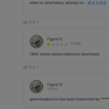
enter no information, attempt no 
...
 続きを読む
役立つ
Figure10
15年前
FAKE online casino/malicious downloads
役立つ
Figure10
15年前
gamestopbest.ru has been blacklisted by ****