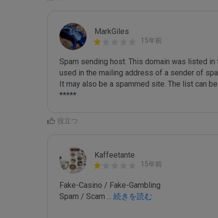
MarkGiles
15年前
Spam sending host. This domain was listed in th
used in the mailing address of a sender of spa
It may also be a spammed site. The list can be 
役立つ
Kaffeetante
15年前
Fake-Casino / Fake-Gambling

Spam / Scam 
...
 続きを読む