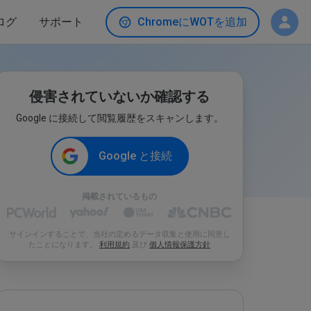
ログ
サポート
ChromeにWOTを追加
侵害されていないか確認する
Google に接続して閲覧履歴をスキャンします。
Google と接続
掲載されているもの
サインインすることで、当社の定めるデータ収集と使用に同意し
たことになります。
利用規約
及び
個人情報保護方針