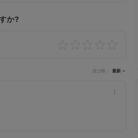
すか?
並び順：
最新