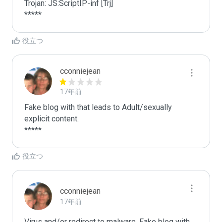
Trojan: JS:ScriptIP-inf [Trj] 

*****
役立つ
cconniejean
17年前
Fake blog with that leads to Adult/sexually 
explicit content.

*****
役立つ
cconniejean
17年前
Virus and/or redirect to malware. Fake blog with 