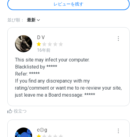
レビューを残す
並び順：
最新
D V
16年前
This site may infect your computer.

Blacklisted by *****

Refer: *****

If you find any discrepancy with my 
rating/comment or want me to re-review your site, 
just leave me a Board message: *****
役立つ
c۞g