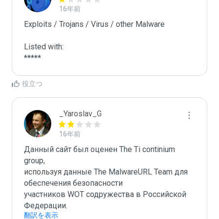
16年前
Exploits / Trojans / Virus / other Malware

Listed with:

*****
役立つ
_Yaroslav_G
16年前
Данный сайт был оценен The Ti continium 
group,

используя данные The MalwareURL Team для 
обеспечения безопасности 

участников WOT содружества в Российской 
Федерации.
翻訳を表示