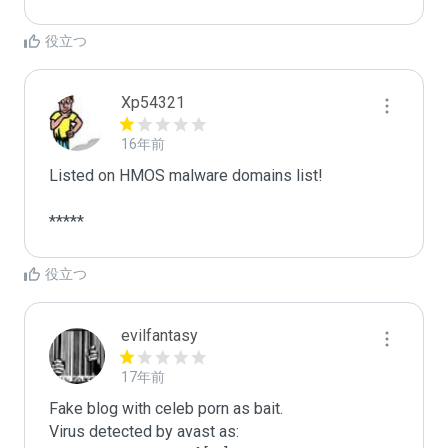
役立つ
Xp54321
16年前
Listed on HMOS malware domains list!

*****
役立つ
evilfantasy
17年前
Fake blog with celeb porn as bait.

Virus detected by avast as:
