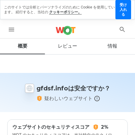
受け
このサイトでは分析とパーソナライズのために Cookie を使用してい
fdsf.info
入れ
ます。 続行すると、当社の
クッキーポリシー。
にレビュ
る
ーを残す
menu
概要
レビュー
情報
この
ウェ
ブサ
イト
を1
から
gfdsf.infoは安全ですか？
5の
間
疑わしいウェブサイト
で、
どの
よう
に評
価し
ます
ウェブサイトのセキュリティスコア
2%
か？