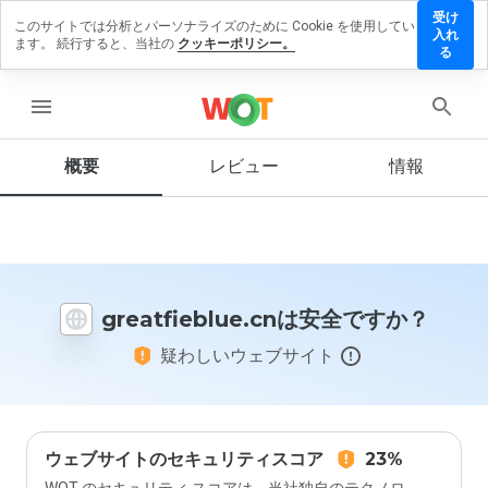
受け
このサイトでは分析とパーソナライズのために Cookie を使用してい
tfieblue.cn
入れ
ます。 続行すると、当社の
クッキーポリシー。
レビューを
る
す
menu
概要
レビュー
情報
この
ウェ
ブサ
イト
を1
から
greatfieblue.cnは安全ですか？
5の
間
疑わしいウェブサイト
で、
どの
よう
に評
価し
ます
ウェブサイトのセキュリティスコア
23%
か？