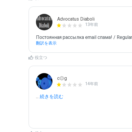
Advocatus Diaboli
13年前
Постоянная рассылка email спама! / Regular
翻訳を表示
役立つ
c۞g
14年前
...
 続きを読む