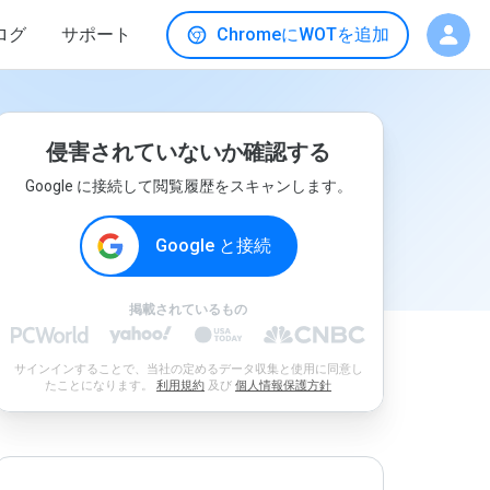
ログ
サポート
ChromeにWOTを追加
侵害されていないか確認する
Google に接続して閲覧履歴をスキャンします。
Google と接続
掲載されているもの
サインインすることで、当社の定めるデータ収集と使用に同意し
たことになります。
利用規約
及び
個人情報保護方針