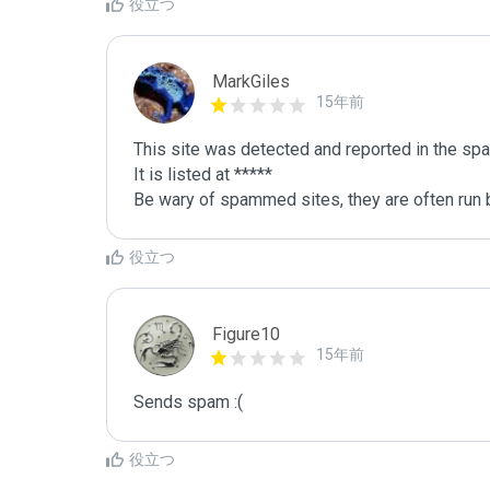
役立つ
MarkGiles
15年前
This site was detected and reported in the spa
It is listed at *****

Be wary of spammed sites, they are often run b
役立つ
Figure10
15年前
Sends spam :(
役立つ