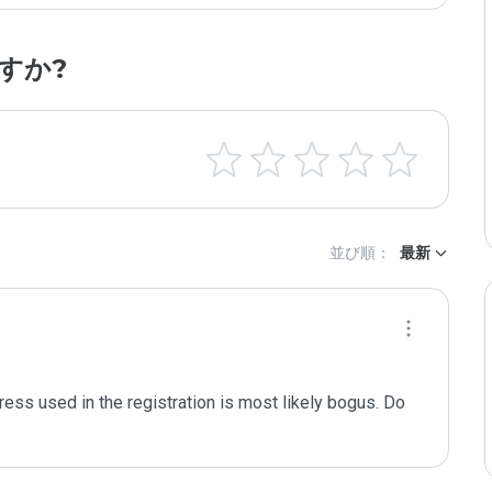
すか?
並び順：
最新
ess used in the registration is most likely bogus. Do 