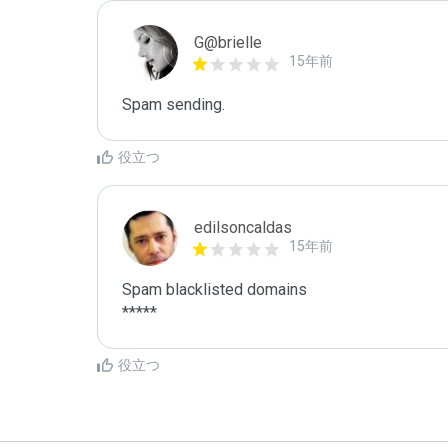
G@brielle
15年前
Spam sending.
役立つ
edilsoncaldas
15年前
Spam blacklisted domains 

*****
役立つ