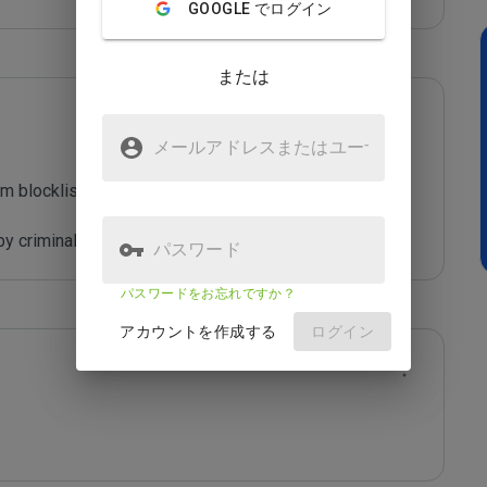
GOOGLE でログイン
または
メールアドレスまたはユーザ
名
m blocklist maintained by Joe Wein.

y criminals who are out to defraud you.
パスワード
パスワードをお忘れですか？
アカウントを作成する
ログイン