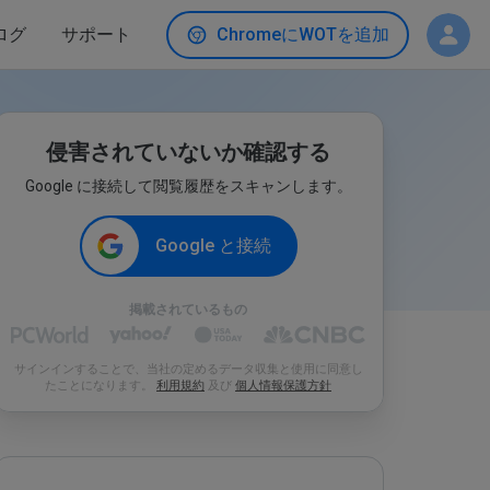
ログ
サポート
ChromeにWOTを追加
侵害されていないか確認する
Google に接続して閲覧履歴をスキャンします。
Google と接続
掲載されているもの
サインインすることで、当社の定めるデータ収集と使用に同意し
たことになります。
利用規約
及び
個人情報保護方針