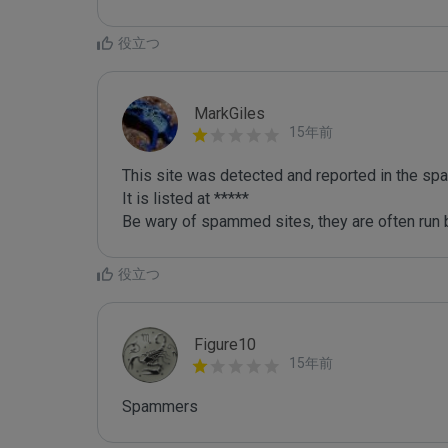
役立つ
MarkGiles
15年前
This site was detected and reported in the spa
It is listed at *****

Be wary of spammed sites, they are often run b
役立つ
Figure10
15年前
Spammers