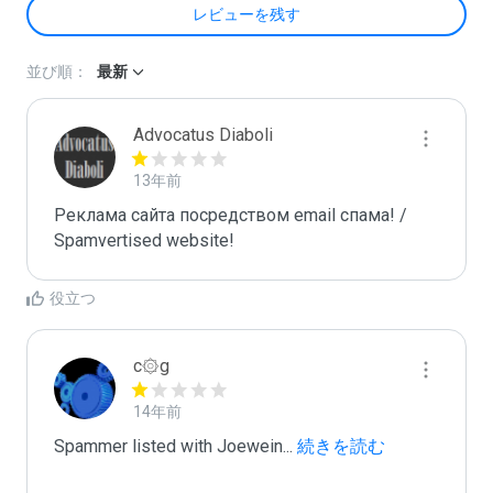
レビューを残す
並び順：
最新
Advocatus Diaboli
13年前
Реклама сайта посредством email спама! / 
Spamvertised website!
役立つ
c۞g
14年前
Spammer listed with Joewein
...
 続きを読む