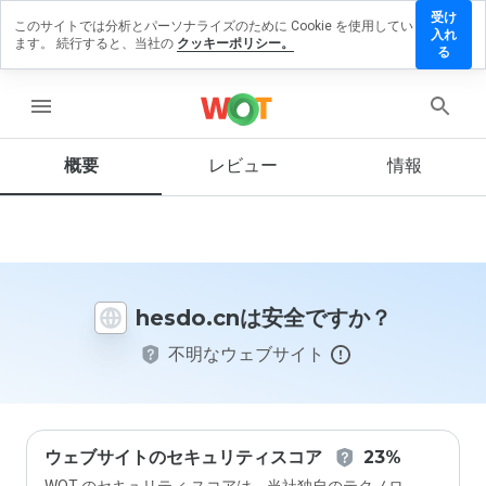
受け
このサイトでは分析とパーソナライズのために Cookie を使用してい
esdo.cn
入れ
ます。 続行すると、当社の
クッキーポリシー。
にレビ
る
ューを
残す
menu
概要
レビュー
情報
この
ウェ
ブサ
イト
を1
hesdo.cnは安全ですか？
から
5の
不明なウェブサイト
間
で、
どの
よう
に評
価し
ウェブサイトのセキュリティスコア
23%
ます