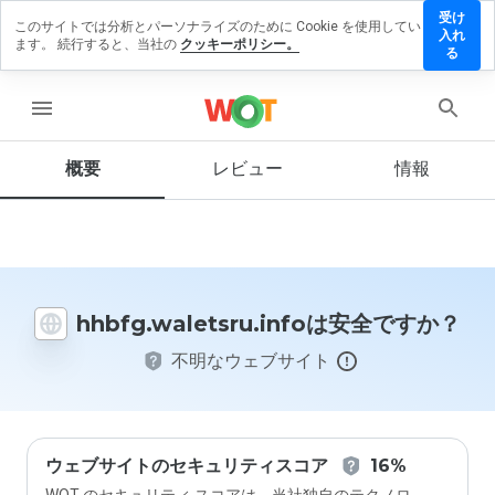
受け
このサイトでは分析とパーソナライズのために Cookie を使用してい
waletsru.info
入れ
ます。 続行すると、当社の
クッキーポリシー。
ビューを残す
る
menu
概要
レビュー
情報
この
ウェ
ブサ
イト
を1
から
5の
hhbfg.waletsru.infoは安全ですか？
間
で、
不明なウェブサイト
どの
よう
に評
価し
ます
か？
ウェブサイトのセキュリティスコア
16%