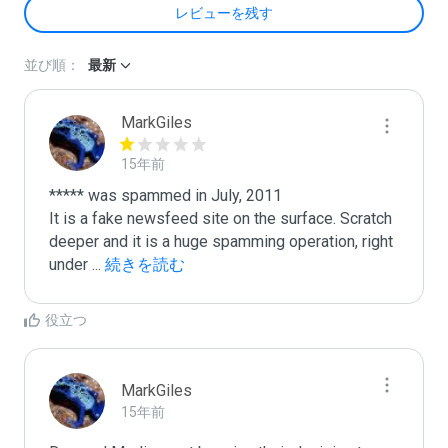
レビューを残す
並び順：
最新
MarkGiles
15年前
***** was spammed in July, 2011

It is a fake newsfeed site on the surface. Scratch 
deeper and it is a huge spamming operation, right 
under 
...
 続きを読む
役立つ
MarkGiles
15年前