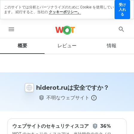
受け
このサイトでは分析とパーソナライズのために Cookie を使用してい
iderot.ru
入れ
ます。 続行すると、当社の
クッキーポリシー。
にレビュ
る
ーを残す
menu
概要
レビュー
情報
この
ウェ
ブサ
イト
を1
から
hiderot.ruは安全ですか？
5の
間
不明なウェブサイト
で、
どの
よう
に評
価し
ます
ウェブサイトのセキュリティスコア
36%
か？