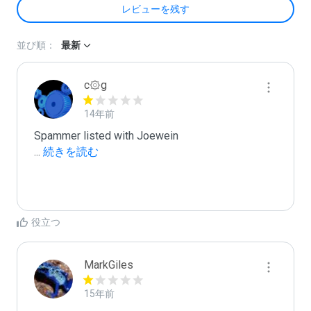
レビューを残す
並び順：
最新
c۞g
14年前
...
 続きを読む
役立つ
MarkGiles
15年前