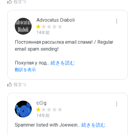
役立つ
Advocatus Diaboli
14年前
Постоянная рассылка email спама! / Regular 
email spam sending!

Покупая у под
...
 続きを読む
翻訳を表示
役立つ
c۞g
14年前
Spammer listed with Joewein
...
 続きを読む