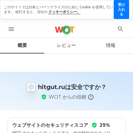
受け
このサイトでは分析とパーソナライズのために Cookie を使用してい
itgut.ru
入れ
ます。 続行すると、当社の
クッキーポリシー。
にレビ
る
ューを
残す
menu
概要
レビュー
情報
この
ウェ
ブサ
イト
を1
hitgut.ruは安全ですか？
から
5の
WOT からの信頼
間
で、
どの
よう
に評
価し
ウェブサイトのセキュリティスコア
29%
ます