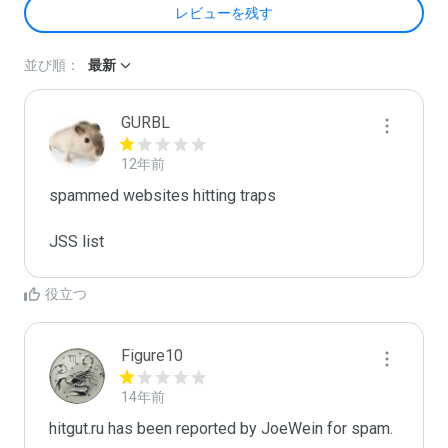
レビューを残す
並び順：
最新
GURBL
12年前
spammed websites hitting traps

JSS list
役立つ
Figure10
14年前
hitgut.ru has been reported by JoeWein for spam.