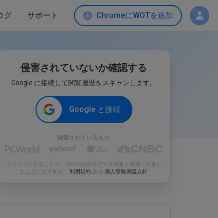
ログ
サポート
ChromeにWOTを追加
侵害されていないか確認する
Google に接続して閲覧履歴をスキャンします。
Google と接続
掲載されているもの
サインインすることで、当社の定めるデータ収集と使用に同意し
たことになります。
利用規約
及び
個人情報保護方針