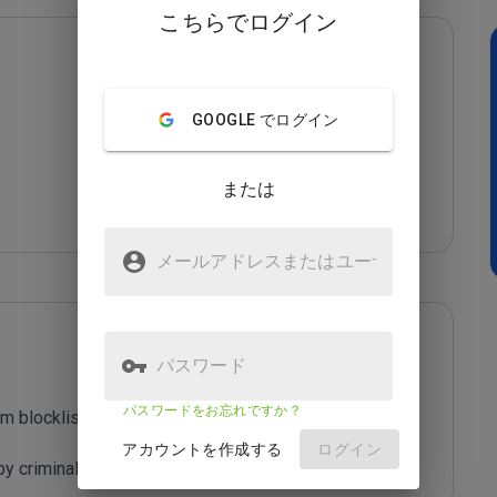
こちらでログイン
GOOGLE でログイン
または
メールアドレスまたはユーザ
名
パスワード
パスワードをお忘れですか？
m blocklist maintained by Joe Wein.

アカウントを作成する
ログイン
y criminals who are out to defraud you.