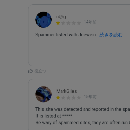
c۞g
14年前
Spammer listed with Joewein
...
 続きを読む
役立つ
MarkGiles
15年前
This site was detected and reported in the spa
It is listed at *****

Be wary of spammed sites, they are often run b