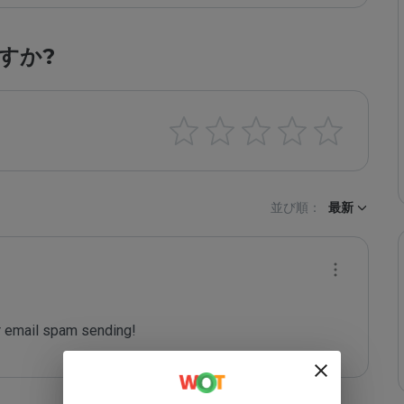
すか?
並び順：
最新
 email spam sending!