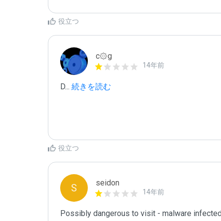
役立つ
c۞g
14年前
D
...
 続きを読む
役立つ
seidon
S
14年前
Possibly dangerous to visit - malware infecte