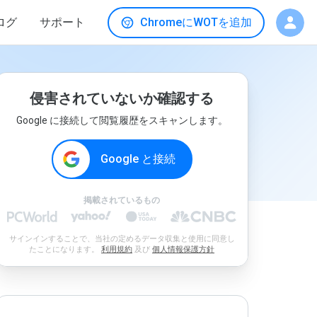
ログ
サポート
ChromeにWOTを追加
侵害されていないか確認する
Google に接続して閲覧履歴をスキャンします。
Google と接続
掲載されているもの
サインインすることで、当社の定めるデータ収集と使用に同意し
たことになります。
利用規約
及び
個人情報保護方針