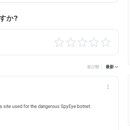
すか?
並び順：
最新
us site used for the dangerous SpyEye botnet.
